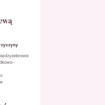
lewą
rzyczyny
międzyżebrowa
ądkowo-
uc
we