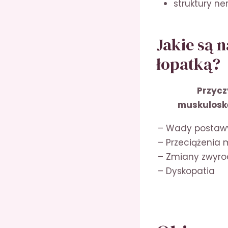
struktury n
Jakie są 
łopatką?
Przyc
muskuloske
– Wady postaw
– Przeciążenia 
– Zmiany zwyro
– Dyskopatia