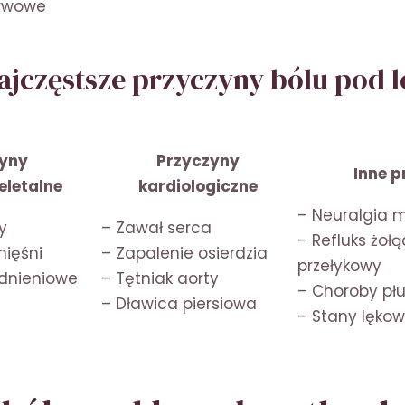
erwowe
najczęstsze przyczyny bólu pod 
zyny
Przyczyny
Inne p
letalne
kardiologiczne
– Neuralgia 
y
– Zawał serca
– Refluks żoł
mięśni
– Zapalenie osierdzia
przełykowy
dnieniowe
– Tętniak aorty
– Choroby pł
– Dławica piersiowa
– Stany lęko