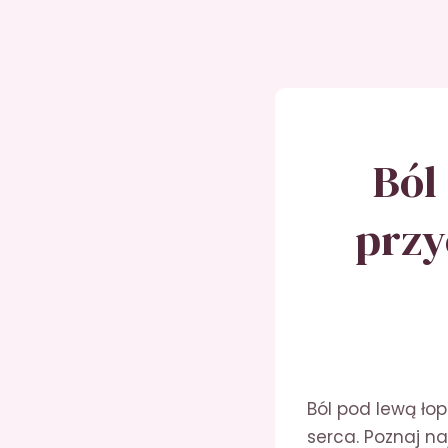
Ból
przy
Ból pod lewą ło
serca. Poznaj n