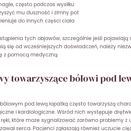
nagle, często podczas wysiłku
yszyć mu duszność i zimny pot
eniuje do innych części ciała
ąpienia tych objawów, szczególnie jeśli pojawiają s
nią się od wcześniejszych doświadczeń, należy niez
ię z pomocą medyczną.
wy towarzyszące bólowi pod le
bólowym pod lewą łopatką często towarzyszą char
iczne i kardiologiczne. Wśród nich występuje drętwi
 ręki, które może sygnalizować zarówno problemy z
zawał serca. Pacjenci zgłaszają również uczucie cię