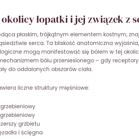
okolicy łopatki i jej związek z 
ędąca płaskim, trójkątnym elementem kostnym, znaj
siedztwie serca. Ta bliskość anatomiczna wyjaśnia
logiczne mogą manifestować się bólem w tej okolicy
 mechanizmem bólu przeniesionego – gdy receptory
ały do oddalonych obszarów ciała.
awiera liczne struktury mięśniowe:
grzebieniowy
grzebieniowy
zerszy grzbietu
ęzadła i ścięgna