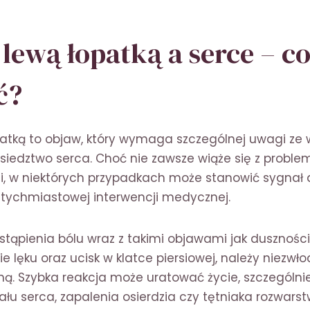
 lewą łopatką a serce – c
ć?
patką to objaw, który wymaga szczególnej uwagi ze
iedztwo serca. Choć nie zawsze wiąże się z probl
i, w niektórych przypadkach może stanowić sygnał
ychmiastowej interwencji medycznej.
tąpienia bólu wraz z takimi objawami jak dusznośc
ie lęku oraz ucisk w klatce piersiowej, należy niezw
 Szybka reakcja może uratować życie, szczególnie
łu serca, zapalenia osierdzia czy tętniaka rozwarst