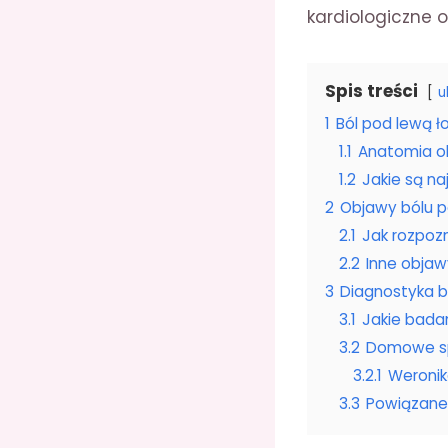
kardiologiczne o
Spis treści
u
1
Ból pod lewą ł
1.1
Anatomia oko
1.2
Jakie są na
2
Objawy bólu p
2.1
Jak rozpoz
2.2
Inne objaw
3
Diagnostyka b
3.1
Jakie bada
3.2
Domowe sp
3.2.1
Weronik
3.3
Powiązane