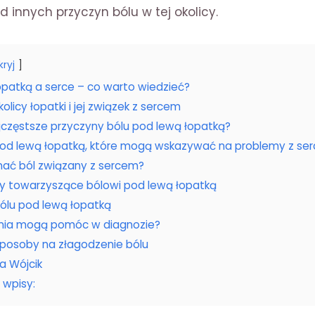
d innych przyczyn bólu w tej okolicy.
kryj
opatką a serce – co warto wiedzieć?
licy łopatki i jej związek z sercem
jczęstsze przyczyny bólu pod lewą łopatką?
od lewą łopatką, które mogą wskazywać na problemy z se
nać ból związany z sercem?
y towarzyszące bólowi pod lewą łopatką
ólu pod lewą łopatką
nia mogą pomóc w diagnozie?
osoby na złagodzenie bólu
a Wójcik
 wpisy: