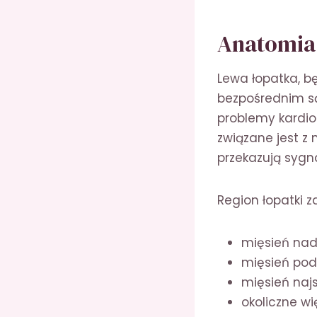
Anatomia 
Lewa łopatka, b
bezpośrednim są
problemy kardio
związane jest z
przekazują sygn
Region łopatki z
mięsień nad
mięsień pod
mięsień najs
okoliczne wi