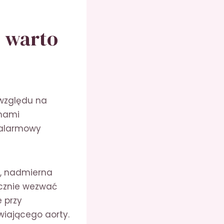
o warto
 względu na
emami
 alarmowy
i, nadmierna
łocznie wezwać
 przy
wiającego aorty.