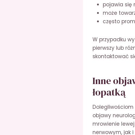
pojawia się 
może towarz
często promi
W przypadku wyst
pierwszy lub róż
skontaktować s
Inne obja
łopatką
Dolegliwościom 
objawy neurolog
mrowienie lewej
nerwowym, jak i 