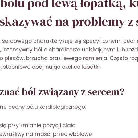
bólu pod lewą łopatką, k
skazywać na problemy z
 sercowego charakteryzuje się specyficznymi cecha
, intensywny ból o charakterze uciskającym lub rozd
o pleców, brzucha oraz lewego ramienia. Często ro
j, stopniowo obejmując okolice łopatki.
znać ból związany z sercem?
ne cechy bólu kardiologicznego:
się przy zmianie pozycji ciała
iewrażliwy na maści przeciwbólowe