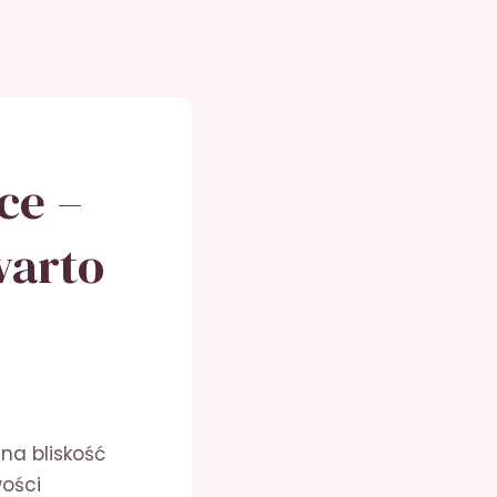
ce –
warto
na bliskość
wości