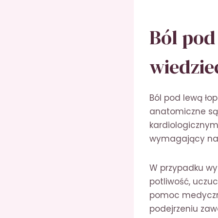
Ból pod
wiedzie
Ból pod lewą ło
anatomiczne sąs
kardiologicznym
wymagający nat
W przypadku wys
potliwość, uczuc
pomoc medyczną.
podejrzeniu zawa