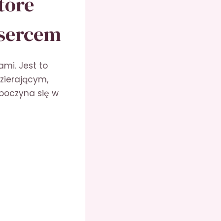
tóre
 sercem
mi. Jest to
zierającym,
zpoczyna się w