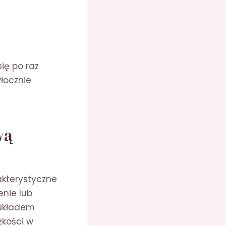
ię po raz
włocznie
wą
akterystyczne
enie lub
 układem
żkości w