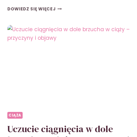
SIEMIĘ
DOWIEDZ SIĘ WIĘCEJ
LNIANE
W
CIĄŻY
–
KORZYŚCI,
ZASTOSOWANIE
I
BEZPIECZEŃSTWO
CIĄŻA
Uczucie ciągnięcia w dole