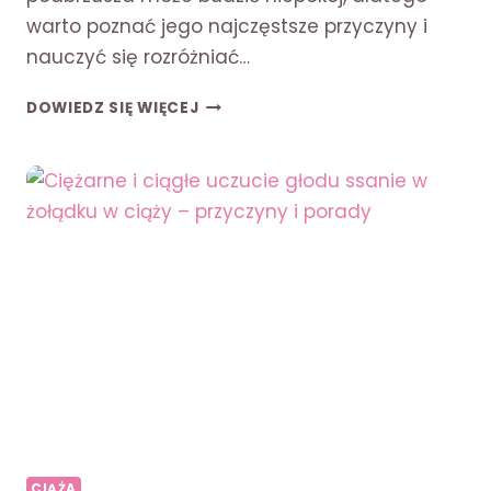
warto poznać jego najczęstsze przyczyny i
nauczyć się rozróżniać…
BÓL
DOWIEDZ SIĘ WIĘCEJ
PODBRZUSZA
W
CIĄŻY
1
TRYMESTR
–
PRZYCZYNY
I
PORADY
CIĄŻA