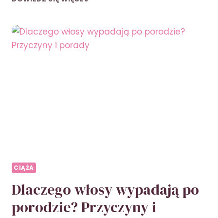
ZMNIEJSZYĆ
BÓL
PLECÓW
W
CIĄŻY
–
SKUTECZNE
METODY
I
PORADY
CIĄŻA
Dlaczego włosy wypadają po
porodzie? Przyczyny i