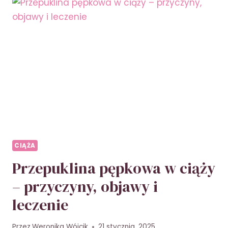
UCZUCIE
GŁODU
SSANIE
W
ŻOŁĄDKU
W
CIĄŻY
–
PRZYCZYNY
I
PORADY
CIĄŻA
Przepuklina pępkowa w ciąży
– przyczyny, objawy i
leczenie
Przez
Weronika Wójcik
21 stycznia, 2025