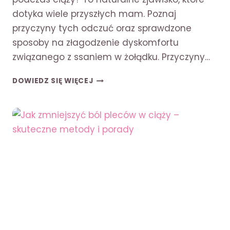
dotyka wiele przyszłych mam. Poznaj
przyczyny tych odczuć oraz sprawdzone
sposoby na złagodzenie dyskomfortu
związanego z ssaniem w żołądku. Przyczyny…
CIĘŻARNE:
DOWIEDZ SIĘ WIĘCEJ
CIĄGŁE
UCZUCIE
GŁODU
SSANIE
W
ŻOŁĄDKU
–
PRZYCZYNY
I
PORADY