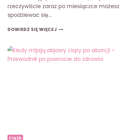
rzeczywiście zaraz po miesiączce możesz
spodziewać się…
CZY
DOWIEDZ SIĘ WIĘCEJ
ZARAZ
PO
OKRESIE
SĄ
DNI
PŁODNE?
SPRAWDŹ,
KIEDY
WYSTĘPUJE
OWULACJA
CIĄŻA