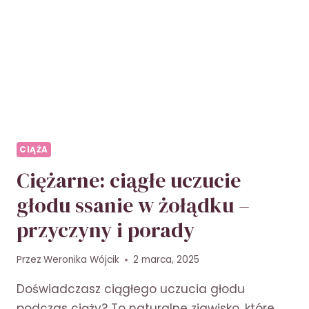
CIĄŻY
–
PRZYCZYNY
I
OBJAWY
CIĄŻA
Ciężarne: ciągłe uczucie
głodu ssanie w żołądku –
przyczyny i porady
Przez
Weronika Wójcik
2 marca, 2025
Doświadczasz ciągłego uczucia głodu
podczas ciąży? To naturalne zjawisko, które