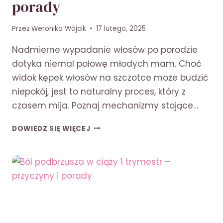
porady
Przez
Weronika Wójcik
17 lutego, 2025
Nadmierne wypadanie włosów po porodzie
dotyka niemal połowę młodych mam. Choć
widok kępek włosów na szczotce może budzić
niepokój, jest to naturalny proces, który z
czasem mija. Poznaj mechanizmy stojące…
DLACZEGO
DOWIEDZ SIĘ WIĘCEJ
WŁOSY
WYPADAJĄ
PO
PORODZIE?
PRZYCZYNY
I
PORADY