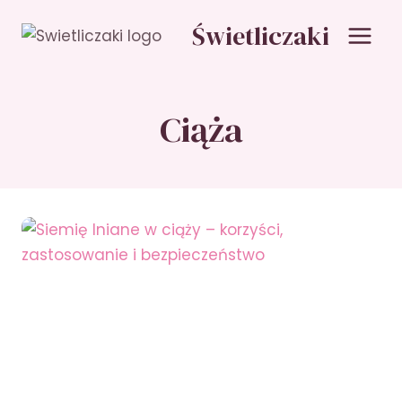
Przejdź
Świetliczaki
do
treści
Ciąża