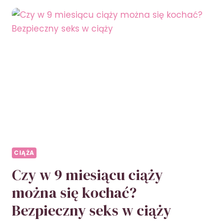
OBJAWY
CIĄŻY
PO
ABORCJI
–
PRZEWODNIK
PO
POWROCIE
DO
ZDROWIA
CIĄŻA
Czy w 9 miesiącu ciąży
można się kochać?
Bezpieczny seks w ciąży