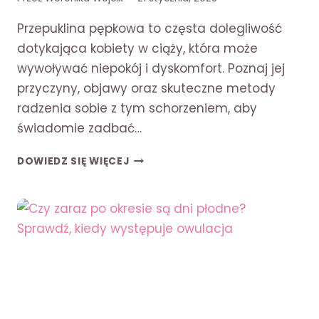
Przepuklina pępkowa to częsta dolegliwość
dotykająca kobiety w ciąży, która może
wywoływać niepokój i dyskomfort. Poznaj jej
przyczyny, objawy oraz skuteczne metody
radzenia sobie z tym schorzeniem, aby
świadomie zadbać…
PRZEPUKLINA
DOWIEDZ SIĘ WIĘCEJ
PĘPKOWA
W
CIĄŻY
–
PRZYCZYNY,
OBJAWY
I
LECZENIE