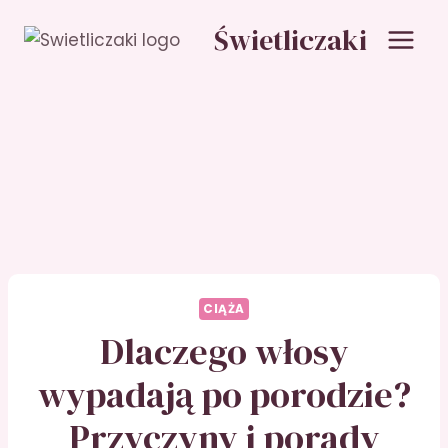
Przejdź
Świetliczaki
do
treści
CIĄŻA
Dlaczego włosy
wypadają po porodzie?
Przyczyny i porady