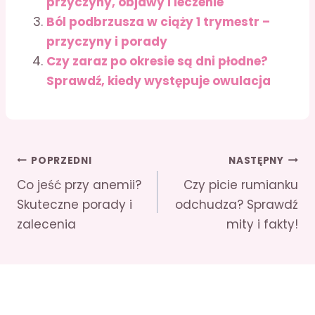
przyczyny, objawy i leczenie
Ból podbrzusza w ciąży 1 trymestr –
przyczyny i porady
Czy zaraz po okresie są dni płodne?
Sprawdź, kiedy występuje owulacja
Nawigacja
POPRZEDNI
NASTĘPNY
Co jeść przy anemii?
Czy picie rumianku
wpisu
Skuteczne porady i
odchudza? Sprawdź
zalecenia
mity i fakty!