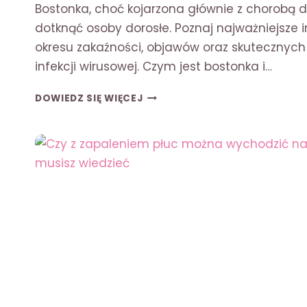
Bostonka, choć kojarzona głównie z chorobą d
dotknąć osoby dorosłe. Poznaj najważniejsze
okresu zakaźności, objawów oraz skutecznych
infekcji wirusowej. Czym jest bostonka i…
BOSTONKA
DOWIEDZ SIĘ WIĘCEJ
U
DOROSŁYCH
JAK
DŁUGO
ZARAŻA?
OBJAWY
I
LECZENIE