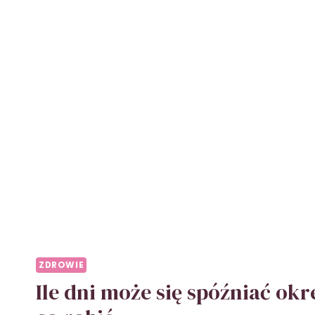
STOPY?
PRZYCZYNY
I
ROZWIĄZANIA
ZDROWIE
Ile dni może się spóźniać okr