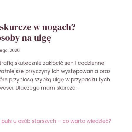
skurcze w nogach?
osoby na ulgę
tego, 2026
rafią skutecznie zakłócić sen i codzienne
ważniejsze przyczyny ich występowania oraz
re przyniosą szybką ulgę w przypadku tych
iwości. Dlaczego mam skurcze…
ZEGO
CZE
CH?