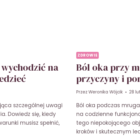
ZDROWIE
 wychodzić na
Ból oka przy m
edzieć
przyczyny i po
Przez
Weronika Wójcik
28 l
ąca szczególnej uwagi
Ból oka podczas mruga
a. Dowiedz się, kiedy
na codzienne funkcjono
warunki musisz spełnić,
tego niepokojącego ob
kroków i skutecznym le