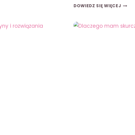
BÓL
DOWIEDZ SIĘ WIĘCEJ
OKA
PRZY
MRUG
I
DOTY
–
PRZY
I
PORA