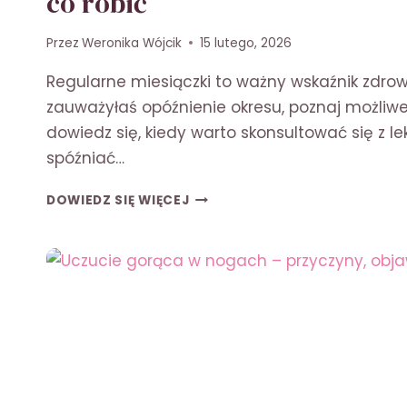
co robić
Przez
Weronika Wójcik
15 lutego, 2026
Regularne miesiączki to ważny wskaźnik zdrowi
zauważyłaś opóźnienie okresu, poznaj możliwe
dowiedz się, kiedy warto skonsultować się z le
spóźniać…
ILE
DOWIEDZ SIĘ WIĘCEJ
DNI
MOŻE
SIĘ
SPÓŹNIAĆ
OKRES?
PRZYCZYNY
I
CO
ROBIĆ