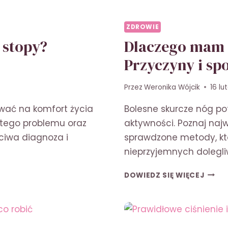
ZDROWIE
 stopy?
Dlaczego mam 
Przyczyny i sp
Przez
Weronika Wójcik
16 lu
wać na komfort życia
Bolesne skurcze nóg pot
 tego problemu oraz
aktywności. Poznaj naj
ciwa diagnoza i
sprawdzone metody, któ
nieprzyjemnych dolegl
DLAC
DOWIEDZ SIĘ WIĘCEJ
MAM
SKUR
W
NOGA