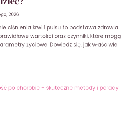
dzieć?
tego, 2026
e ciśnienia krwi i pulsu to podstawa zdrowia
prawidłowe wartości oraz czynniki, które mogą
rametry życiowe. Dowiedz się, jak właściwie
IDŁOWE
ENIE
SZYCH
O
IEĆ?