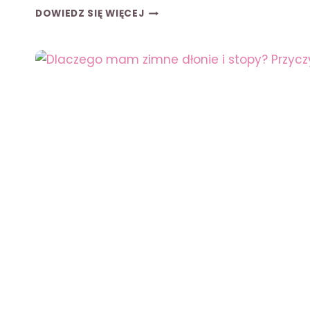
CZY
DOWIEDZ SIĘ WIĘCEJ
Z
ZAPALENIEM
PŁUC
MOŻNA
WYCHODZIĆ
NA
DWÓR?
SPRAWDŹ,
CO
MUSISZ
WIEDZIEĆ