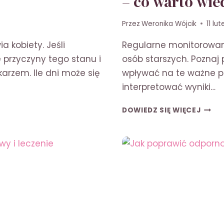
– co warto wie
Przez
Weronika Wójcik
11 lu
a kobiety. Jeśli
Regularne monitorowani
 przyczyny tego stanu i
osób starszych. Poznaj 
karzem. Ile dni może się
wpływać na te ważne pa
interpretować wyniki…
PRAW
DOWIEDZ SIĘ WIĘCEJ
CIŚNI
I
PULS
U
OSÓB
STAR
–
CO
WART
WIEDZ