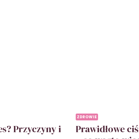
PRZY
I
SPOS
NA
ULGĘ
ZDROWIE
es? Przyczyny i
Prawidłowe ciśn