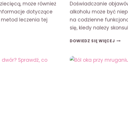
ziecięcą, może również
Doświadczanie objawów
 informacje dotyczące
alkoholu może być niep
 metod leczenia tej
na codzienne funkcjono
się, kiedy należy skonsu
UCZU
DOWIEDZ SIĘ WIĘCEJ
BYCIA
PIJA
BEZ
PICIA
–
PRZY
I
OBJA