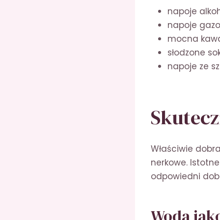
napoje alko
napoje gazow
mocna kawa 
słodzone so
napoje ze s
Skutecz
Właściwie dobra
nerkowe. Istotne
odpowiedni dob
Woda jak