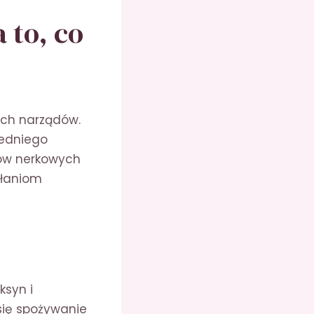
 to, co
ych narządów.
iedniego
mów nerkowych
kłaniom
syn i
się spożywanie