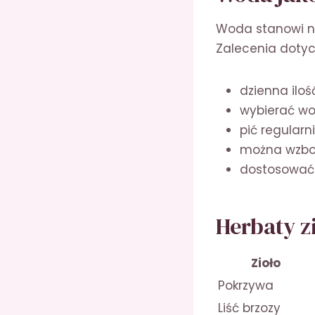
Woda stanowi n
Zalecenia dotyc
dzienna ilość
wybierać wo
pić regular
można wzbog
dostosować 
Herbaty z
Zioło
Pokrzywa
Liść brzozy