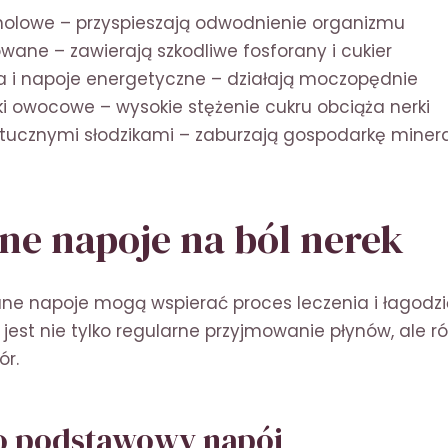
holowe – przyspieszają odwodnienie organizmu
ane – zawierają szkodliwe fosforany i cukier
i napoje energetyczne – działają moczopędnie
ki owocowe – wysokie stężenie cukru obciąża nerki
ztucznymi słodzikami – zaburzają gospodarkę miner
ne napoje na ból nerek
ne napoje mogą wspierać proces leczenia i łagodzi
 jest nie tylko regularne przyjmowanie płynów, ale r
ór.
o podstawowy napój