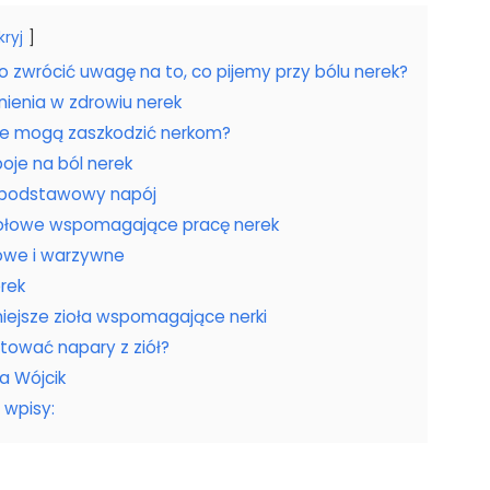
kryj
 zwrócić uwagę na to, co pijemy przy bólu nerek?
ienia w zdrowiu nerek
je mogą zaszkodzić nerkom?
oje na ból nerek
 podstawowy napój
iołowe wspomagające pracę nerek
owe i warzywne
erek
niejsze zioła wspomagające nerki
tować napary z ziół?
a Wójcik
 wpisy: