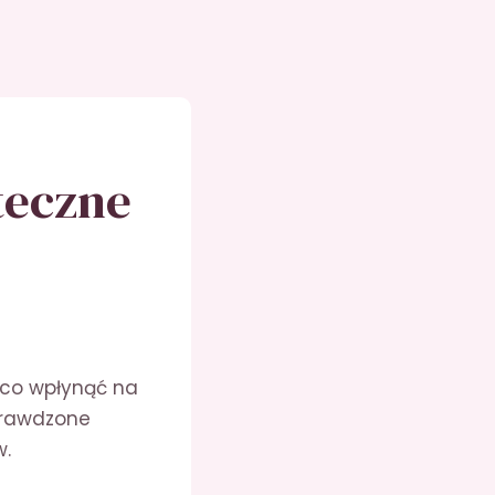
teczne
co wpłynąć na
sprawdzone
w.