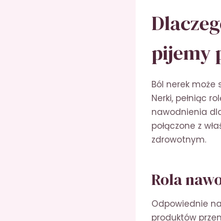
Dlaczeg
pijemy 
Ból nerek może 
Nerki, pełniąc 
nawodnienia dl
połączone z wł
zdrowotnym.
Rola nawo
Odpowiednie na
produktów przem