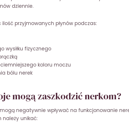
ynów dziennie.
ć ilość przyjmowanych płynów podczas:
o wysiłku fizycznego
orączką
ciemniejszego koloru moczu
a bólu nerek
oje mogą zaszkodzić nerkom?
 mogą negatywnie wpływać na funkcjonowanie nerek
 należy unikać: