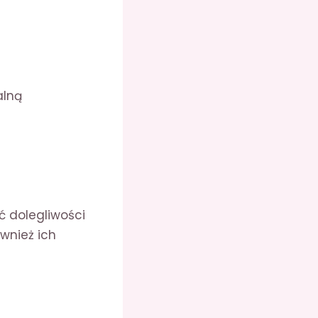
alną
ć dolegliwości
ównież ich