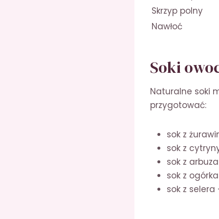
Skrzyp polny
Nawłoć
Soki owo
Naturalne soki 
przygotować:
sok z żuraw
sok z cytryn
sok z arbuz
sok z ogórk
sok z selera