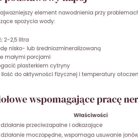
ajważniejszy element nawodnienia przy problemac
zące spożycia wody:
: 2-2,5 litra
dę nisko- lub średniozmineralizowaną
nie małymi porcjami
acić plasterkiem cytryny
ilość do aktywności fizycznej i temperatury otocze
iołowe wspomagające pracę ne
Właściwości
działanie przeciwzapalne i odkażające
działanie moczopędne, wspomaga usuwanie jonó