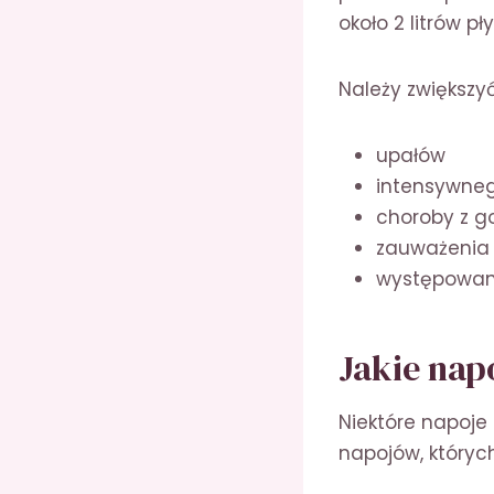
około 2 litrów pł
Należy zwiększy
upałów
intensywneg
choroby z g
zauważenia 
występowani
Jakie nap
Niektóre napoje
napojów, których