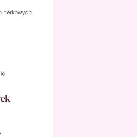
h nerkowych.
nia
rek
w