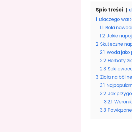
Spis treści
u
1
Dlaczego warto
1.1
Rola nawodn
1.2
Jakie napo
2
Skuteczne nap
2.1
Woda jako
2.2
Herbaty z
2.3
Soki owoc
3
Zioła na ból n
3.1
Najpopular
3.2
Jak przygo
3.2.1
Weronik
3.3
Powiązane