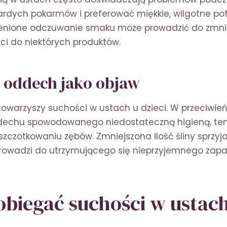
rdych pokarmów i preferować miękkie, wilgotne po
enione odczuwanie smaku może prowadzić do zmni
ęci do niektórych produktów.
 oddech jako objaw
 towarzyszy suchości w ustach u dzieci. W przeciwie
echu spowodowanego niedostateczną higieną, ten 
 szczotkowaniu zębów. Zmniejszona ilość śliny sprz
o prowadzi do utrzymującego się nieprzyjemnego zapa
obiegać suchości w ustac