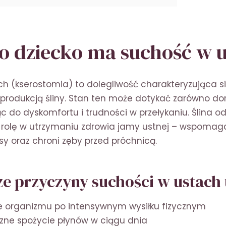
o dziecko ma suchość w 
h (kserostomia) to dolegliwość charakteryzująca s
produkcją śliny. Stan ten może dotykać zarówno doro
ąc do dyskomfortu i trudności w przełykaniu. Ślina 
olę w utrzymaniu zdrowia jamy ustnej – wspomaga
sy oraz chroni zęby przed próchnicą.
ze przyczyny suchości w ustach 
 organizmu po intensywnym wysiłku fizycznym
zne spożycie płynów w ciągu dnia