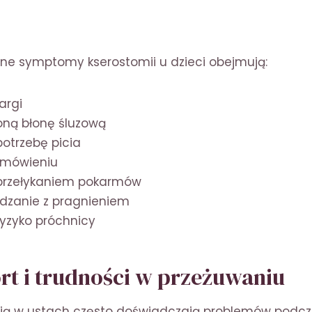
ne symptomy kserostomii u dzieci obejmują:
argi
oną błonę śluzową
potrzebę picia
 mówieniu
przełykaniem pokarmów
dzanie z pragnieniem
ryzyko próchnicy
t i trudności w przeżuwaniu
cią w ustach często doświadczają problemów podcza