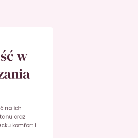
ość w
zania
ć na ich
tanu oraz
cku komfort i