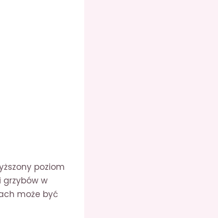
wyższony poziom
 i grzybów w
stach może być