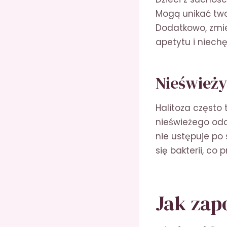
Mogą unikać twa
Dodatkowo, zmi
apetytu i niech
Nieświeży
Halitoza często
nieświeżego odd
nie ustępuje po
się bakterii, c
Jak zap