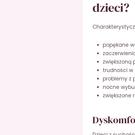
dzieci?
Charakterystycz
popękane w
zaczerwieni
zwiększoną 
trudności w
problemy z 
nocne wybu
zwiększone 
Dyskomfor
Dzieci z suchoś