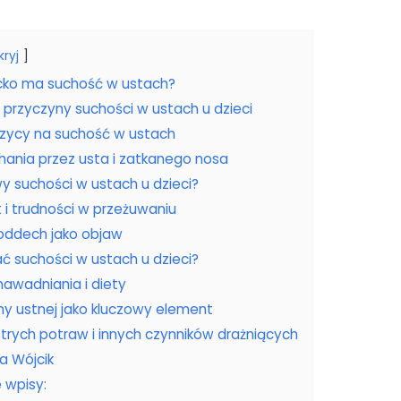
kryj
cko ma suchość w ustach?
 przyczyny suchości w ustach u dzieci
zycy na suchość w ustach
hania przez usta i zatkanego nosa
y suchości w ustach u dzieci?
 i trudności w przeżuwaniu
oddech jako objaw
ć suchości w ustach u dzieci?
nawadniania i diety
my ustnej jako kluczowy element
strych potraw i innych czynników drażniących
a Wójcik
 wpisy: