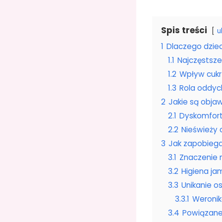
Spis treści
u
1
Dlaczego dzie
1.1
Najczęstsze
1.2
Wpływ cukr
1.3
Rola oddyc
2
Jakie są objaw
2.1
Dyskomfort
2.2
Nieświeży 
3
Jak zapobiega
3.1
Znaczenie 
3.2
Higiena ja
3.3
Unikanie o
3.3.1
Weronik
3.4
Powiązane