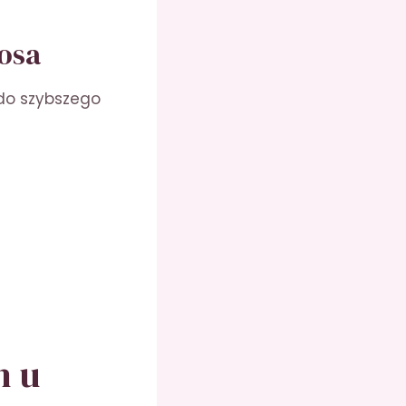
nosa
do szybszego
h u