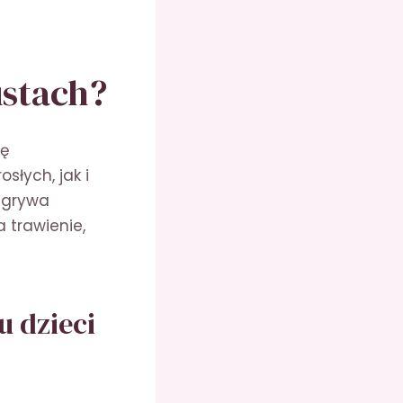
ustach?
ię
słych, jak i
odgrywa
 trawienie,
u dzieci