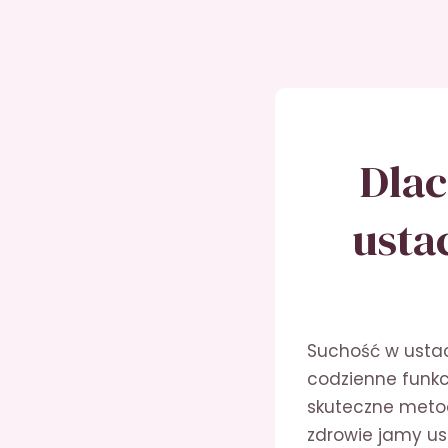
Dlac
usta
Suchość w ustac
codzienne funkc
skuteczne metod
zdrowie jamy ust