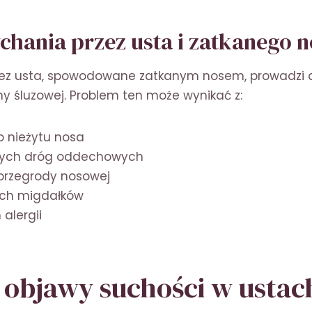
chania przez usta i zatkanego 
ez usta, spowodowane zatkanym nosem, prowadzi 
y śluzowej. Problem ten może wynikać z:
o nieżytu nosa
rnych dróg oddechowych
 przegrody nosowej
ych migdałków
 alergii
ą objawy suchości w ustac