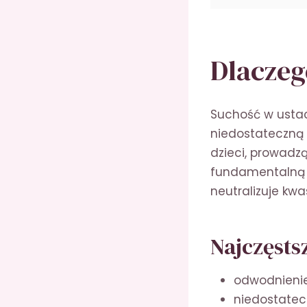
Dlaczeg
Suchość w ustac
niedostateczną 
dzieci, prowadz
fundamentalną r
neutralizuje kwa
Najczęsts
odwodnienie
niedostatec