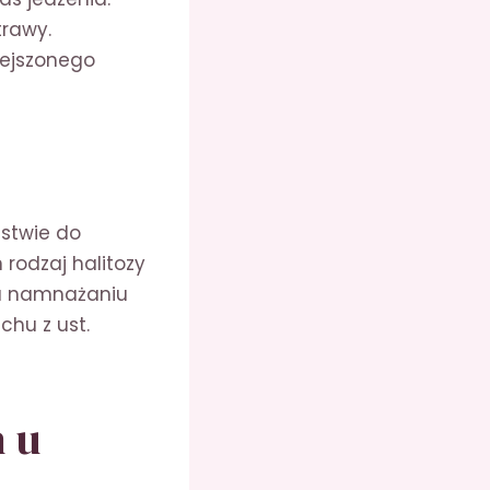
trawy.
ejszonego
ństwie do
rodzaj halitozy
yja namnażaniu
chu z ust.
h u