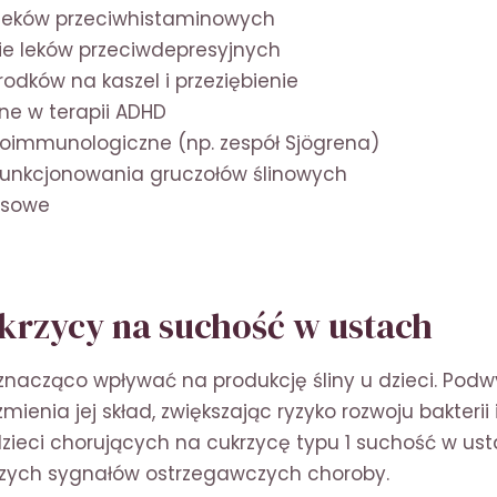
leków przeciwhistaminowych
e leków przeciwdepresyjnych
odków na kaszel i przeziębienie
ne w terapii ADHD
oimmunologiczne (np. zespół Sjögrena)
funkcjonowania gruczołów ślinowych
rusowe
rzycy na suchość w ustach
nacząco wpływać na produkcję śliny u dzieci. Pod
zmienia jej skład, zwiększając ryzyko rozwoju bakterii
 dzieci chorujących na cukrzycę typu 1 suchość w u
szych sygnałów ostrzegawczych choroby.