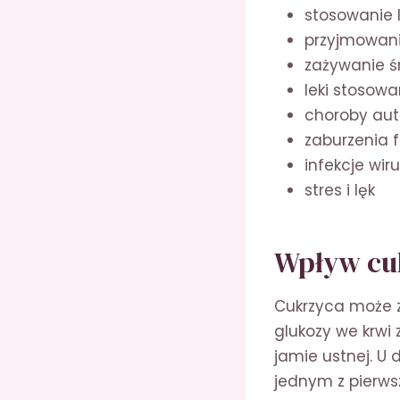
stosowanie 
przyjmowani
zażywanie śr
leki stosowa
choroby aut
zaburzenia 
infekcje wi
stres i lęk
Wpływ cuk
Cukrzyca może z
glukozy we krwi 
jamie ustnej. U
jednym z pierw