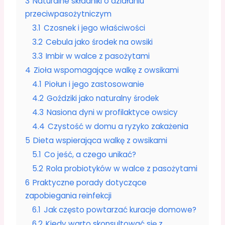
3
Naturalne składniki o działaniu
przeciwpasożytniczym
3.1
Czosnek i jego właściwości
3.2
Cebula jako środek na owsiki
3.3
Imbir w walce z pasożytami
4
Zioła wspomagające walkę z owsikami
4.1
Piołun i jego zastosowanie
4.2
Goździki jako naturalny środek
4.3
Nasiona dyni w profilaktyce owsicy
4.4
Czystość w domu a ryzyko zakażenia
5
Dieta wspierająca walkę z owsikami
5.1
Co jeść, a czego unikać?
5.2
Rola probiotyków w walce z pasożytami
6
Praktyczne porady dotyczące
zapobiegania reinfekcji
6.1
Jak często powtarzać kuracje domowe?
6.2
Kiedy warto skonsultować się z