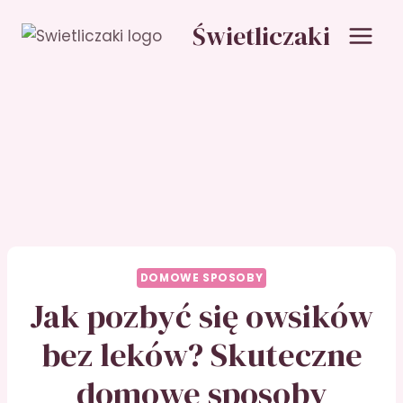
Przejdź
Świetliczaki
do
treści
DOMOWE SPOSOBY
Jak pozbyć się owsików
bez leków? Skuteczne
domowe sposoby