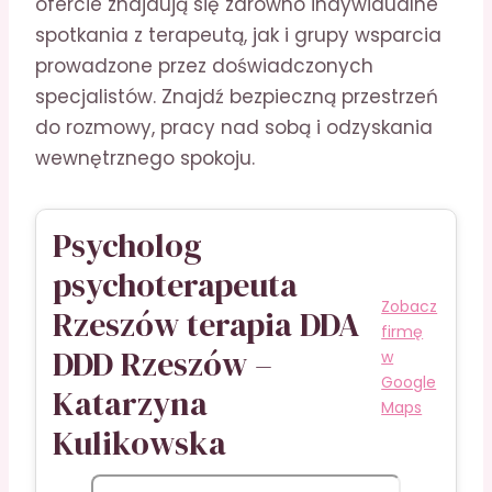
ofercie znajdują się zarówno indywidualne
spotkania z terapeutą, jak i grupy wsparcia
prowadzone przez doświadczonych
specjalistów. Znajdź bezpieczną przestrzeń
do rozmowy, pracy nad sobą i odzyskania
wewnętrznego spokoju.
Psycholog
psychoterapeuta
Zobacz
Rzeszów terapia DDA
firmę
DDD Rzeszów –
w
Google
Katarzyna
Maps
Kulikowska