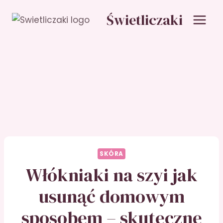
Przejdź
Świetliczaki
do
treści
SKÓRA
Włókniaki na szyi jak
usunąć domowym
sposobem – skuteczne