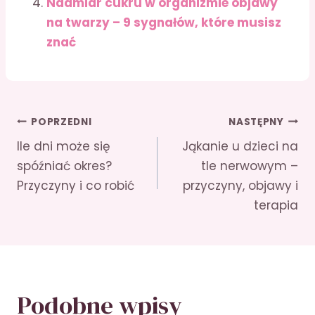
Nadmiar cukru w organizmie objawy
na twarzy – 9 sygnałów, które musisz
znać
Nawigacja
POPRZEDNI
NASTĘPNY
Ile dni może się
Jąkanie u dzieci na
wpisu
spóźniać okres?
tle nerwowym –
Przyczyny i co robić
przyczyny, objawy i
terapia
Podobne wpisy