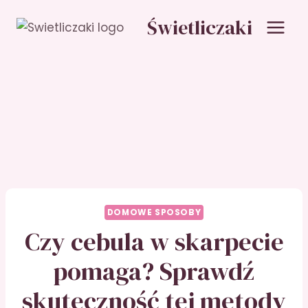
Przejdź
Świetliczaki
do
treści
DOMOWE SPOSOBY
Czy cebula w skarpecie
pomaga? Sprawdź
skuteczność tej metody