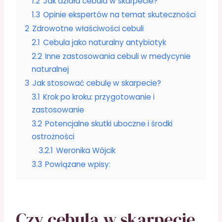
1.2
Jak działa cebula w skarpecie?
1.3
Opinie ekspertów na temat skuteczności
2
Zdrowotne właściwości cebuli
2.1
Cebula jako naturalny antybiotyk
2.2
Inne zastosowania cebuli w medycynie
naturalnej
3
Jak stosować cebulę w skarpecie?
3.1
Krok po kroku: przygotowanie i
zastosowanie
3.2
Potencjalne skutki uboczne i środki
ostrożności
3.2.1
Weronika Wójcik
3.3
Powiązane wpisy:
Czy cebula w skarpecie