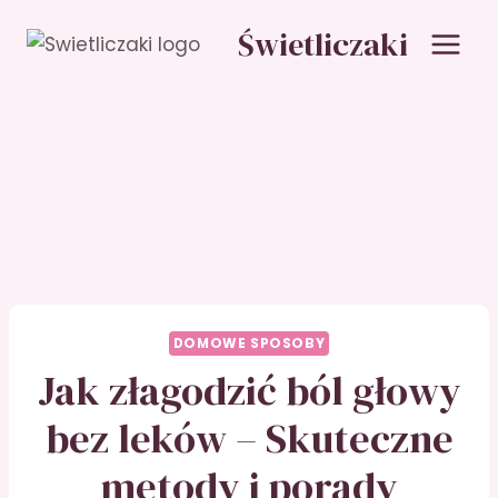
Przejdź
Świetliczaki
do
treści
DOMOWE SPOSOBY
Jak złagodzić ból głowy
bez leków – Skuteczne
metody i porady