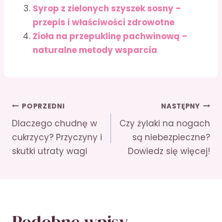
Syrop z zielonych szyszek sosny –
przepis i właściwości zdrowotne
Zioła na przepuklinę pachwinową –
naturalne metody wsparcia
Nawigacja
POPRZEDNI
NASTĘPNY
Dlaczego chudnę w
Czy żylaki na nogach
wpisu
cukrzycy? Przyczyny i
są niebezpieczne?
skutki utraty wagi
Dowiedz się więcej!
Podobne wpisy