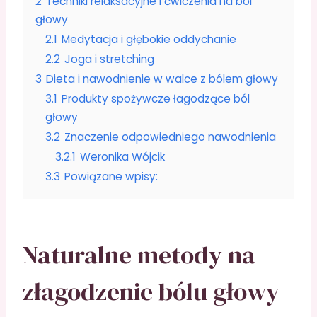
2
Techniki relaksacyjne i ćwiczenia na ból
głowy
2.1
Medytacja i głębokie oddychanie
2.2
Joga i stretching
3
Dieta i nawodnienie w walce z bólem głowy
3.1
Produkty spożywcze łagodzące ból
głowy
3.2
Znaczenie odpowiedniego nawodnienia
3.2.1
Weronika Wójcik
3.3
Powiązane wpisy:
Naturalne metody na
złagodzenie bólu głowy